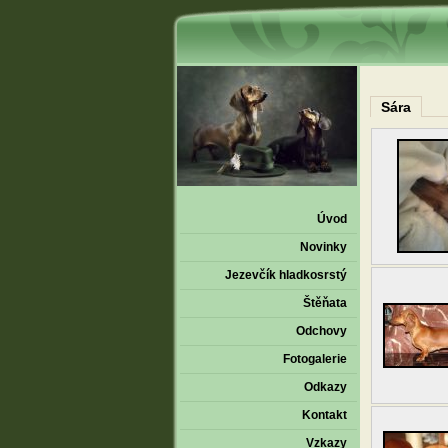
Sára
Úvod
Novinky
Jezevčík hladkosrstý
Štěňata
Odchovy
Fotogalerie
Odkazy
Kontakt
Vzkazy