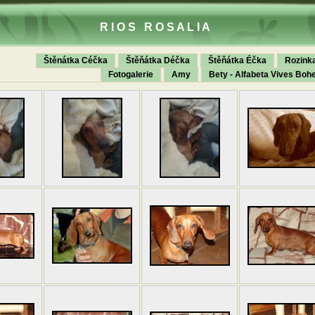
R I O S R O S A L I A
Štěnátka Céčka
Štěňátka Déčka
Štěňátka Éčka
Rozink
Fotogalerie
Amy
Bety - Alfabeta Vives Boh