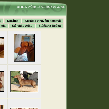
aktualizováno: 18.01.2026 07:30:06
a
Koťátka
Koťátka v novém domově
emia
Štěnátka Áčka
Štěňátka Béčka