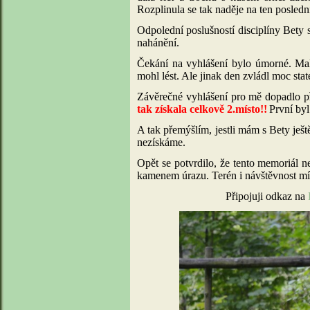
Rozplinula se tak naděje na ten posle
Odpolední poslušností disciplíny Bety 
nahánění.
Čekání na vyhlášení bylo úmorné. Mal
mohl lést. Ale jinak den zvládl moc state
Závěrečné vyhlášení pro mě dopadlo p
tak získala celkově 2.místo!!
První byl
A tak přemýšlím, jestli mám s Bety ještě
nezískáme.
Opět se potvrdilo, že tento memoriál n
kamenem úrazu. Terén i návštěvnost mís
Připojuji odkaz na